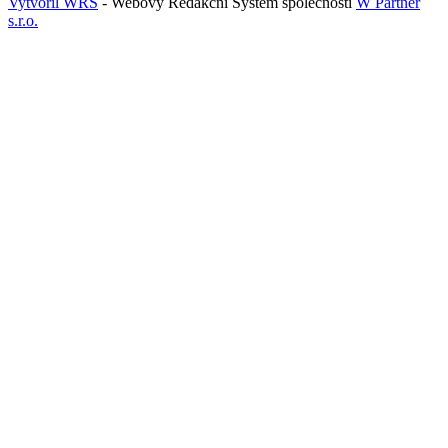
Vytvořil WRS
- Webový Redakční Systém společnosti
W Partner
s.r.o.