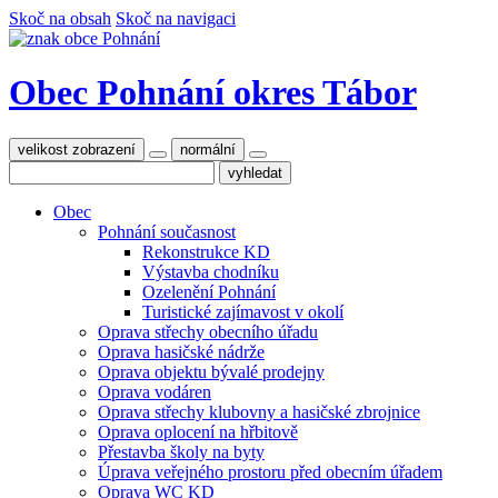
Skoč na obsah
Skoč na navigaci
Obec Pohnání
okres Tábor
velikost zobrazení
normální
Obec
Pohnání současnost
Rekonstrukce KD
Výstavba chodníku
Ozelenění Pohnání
Turistické zajímavost v okolí
Oprava střechy obecního úřadu
Oprava hasičské nádrže
Oprava objektu bývalé prodejny
Oprava vodáren
Oprava střechy klubovny a hasičské zbrojnice
Oprava oplocení na hřbitově
Přestavba školy na byty
Úprava veřejného prostoru před obecním úřadem
Oprava WC KD