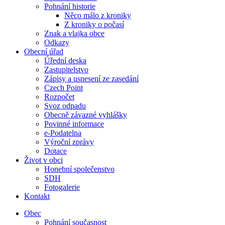
Pohnání historie
Něco málo z kroniky
Z kroniky o počasí
Znak a vlajka obce
Odkazy
Obecní úřad
Úřední deska
Zastupitelstvo
Zápisy a usnesení ze zasedání
Czech Point
Rozpočet
Svoz odpadu
Obecně závazné vyhlášky
Povinné informace
e-Podatelna
Výroční zprávy
Dotace
Život v obci
Honební společenstvo
SDH
Fotogalerie
Kontakt
Obec
Pohnání současnost