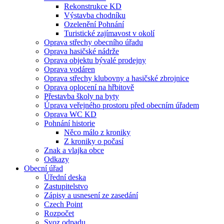
Rekonstrukce KD
Výstavba chodníku
Ozelenění Pohnání
Turistické zajímavost v okolí
Oprava střechy obecního úřadu
Oprava hasičské nádrže
Oprava objektu bývalé prodejny
Oprava vodáren
Oprava střechy klubovny a hasičské zbrojnice
Oprava oplocení na hřbitově
Přestavba školy na byty
Úprava veřejného prostoru před obecním úřadem
Oprava WC KD
Pohnání historie
Něco málo z kroniky
Z kroniky o počasí
Znak a vlajka obce
Odkazy
Obecní úřad
Úřední deska
Zastupitelstvo
Zápisy a usnesení ze zasedání
Czech Point
Rozpočet
Svoz odpadu