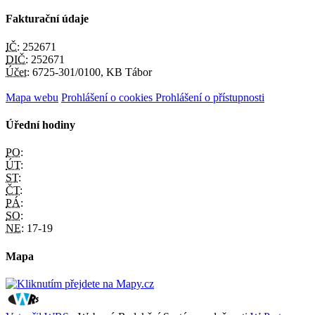
Fakturační údaje
IČ:
252671
DIČ:
252671
Účet:
6725-301/0100, KB Tábor
Mapa webu
Prohlášení o cookies
Prohlášení o přístupnosti
Úřední hodiny
PO:
ÚT:
ST:
ČT:
PÁ:
SO:
NE:
17-19
Mapa