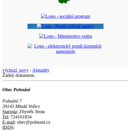
výchozí_novy
-
Aktuality
Žádný dokument.
Obec Pohnání
Pohnání 7
39143 Mladá Vožice
Starosta:
Zbyněk Jirota
Tel:
724161854
E-mail:
obec@pohnani.cz
IDDS: