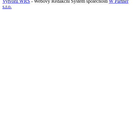
Vytvořil WRS
- Webový Redakční Systém společnosti
W Partner
s.r.o.