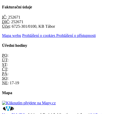
Fakturační údaje
IČ:
252671
DIČ:
252671
Účet:
6725-301/0100, KB Tábor
Mapa webu
Prohlášení o cookies
Prohlášení o přístupnosti
Úřední hodiny
PO:
ÚT:
ST:
ČT:
PÁ:
SO:
NE:
17-19
Mapa