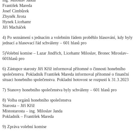
ing. Miloslav Janda
František Mareda
Josef Cimbůrek
Zbyněk Jirota
Hynek Licehamr
Jiří Macháček
4) Po seznámení s jednacím a volebním řádem proběhlo hlasování, kdy byly
jednací a hlasovací řád schváleny – 601 hlasů pro
5)Volební komise – Lazar Jindřich, Licehamr Miloslav, Bronec Miroslav–
601hlasů pro
6) Zástupce starosty Jiří Kříž informoval přítomné o činnosti honebního
společenstva. Pokladník František Mareda informoval přítomné o finanční
situaci honebního společenstva. Pokladní hotovost se rozpustí k 31.3.2023
7) Stanovy honebního společenstva byly schváleny – 601 hlasů pro
8) Volba orgánů honebního společenstva
Starosta – Jiří Kříž
Místostarosta – ing. Miloslav Janda
Pokladník – František Mareda
9) Zpráva volební komise