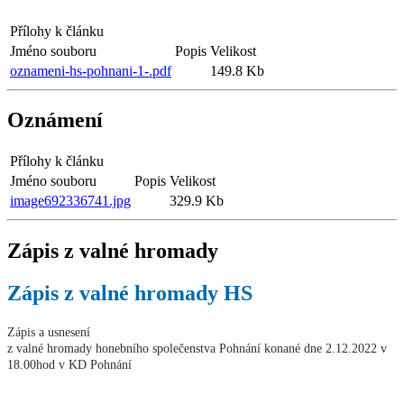
Přílohy k článku
Jméno souboru
Popis
Velikost
oznameni-hs-pohnani-1-.pdf
149.8 Kb
Oznámení
Přílohy k článku
Jméno souboru
Popis
Velikost
image692336741.jpg
329.9 Kb
Zápis z valné hromady
Zápis z valné hromady HS
Zápis a usnesení
z valné hromady honebního společenstva Pohnání konané dne 2.12.2022 v
18.00hod v KD Pohnání