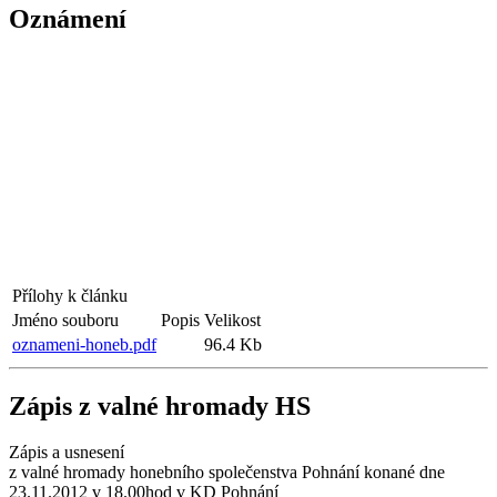
Oznámení
Přílohy k článku
Jméno souboru
Popis
Velikost
oznameni-honeb.pdf
96.4 Kb
Zápis z valné hromady HS
Zápis a usnesení
z valné hromady honebního společenstva Pohnání konané dne
23.11.2012 v 18.00hod v KD Pohnání