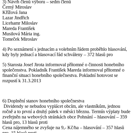
3) Návrh členů výboru – sedm členů
Černý Miroslav
Křížová Jana
Lazar Jindřich
Licehamr Miloslav
Mareda František
Musilová Mária ing.
Tomeček Miroslav
4) Po seznámení s jednacím a volebním řádem proběhlo hlasování,
kdy byly jednací a hlasovací řád schváleny – 372 hlasů pro
5) Starosta Josef Jirota informoval přítomné o činnosti honebního
společenstva. Pokladník František Mareda informoval přítomné o
finanční situaci honebního společnestva. Pokladní hotovost se
rozpustí k 31.3.2013
6) Doplnění stanov honebního společnestva
Dividendy se nebudou vyplácet obcím, ale vlastníkům, jednou
ročně a to první a druhý pátek v měsíci březnu. Termín výplaty bude
zveřejněn na webových stránkách obce Pohnání – hlasování – 359
hlasů pro, 13 hlasů proti
Cena nájemného se zvyšuje na 9,- Kč/ha – hlasování – 357 hlasů
pro, 15 hlasů proti.