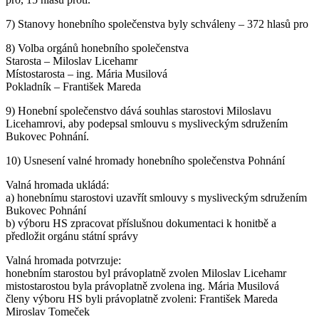
7) Stanovy honebního společenstva byly schváleny – 372 hlasů pro
8) Volba orgánů honebního společenstva
Starosta – Miloslav Licehamr
Místostarosta – ing. Mária Musilová
Pokladník – František Mareda
9) Honební společenstvo dává souhlas starostovi Miloslavu
Licehamrovi, aby podepsal smlouvu s mysliveckým sdružením
Bukovec Pohnání.
10) Usnesení valné hromady honebního společenstva Pohnání
Valná hromada ukládá:
a) honebnímu starostovi uzavřít smlouvy s mysliveckým sdružením
Bukovec Pohnání
b) výboru HS zpracovat příslušnou dokumentaci k honitbě a
předložit orgánu státní správy
Valná hromada potvrzuje:
honebním starostou byl právoplatně zvolen Miloslav Licehamr
mistostarostou byla právoplatně zvolena ing. Mária Musilová
členy výboru HS byli právoplatně zvoleni: František Mareda
Miroslav Tomeček