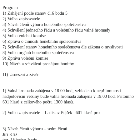
Program:
1) Zahájení podle stanov čl.6 bodu 5
2) Volba zapisovatele
3) Návrh členů výboru honebního společenstva
4) Schválení jednacího řádu a volebního řádu valné hromady
5) Volba volební komise
6) Zpráva o činnosti honebního společenstva
7) Schválení stanov honebního společenstva dle zákona o myslivosti
8) Volba orgánů honebního společenstva
9) Zpráva volební komise
10) Návrh a schválení pronájmu honitby
11) Usnesení a závěr
1) Valná hromada zahájena v 18.00 hod, vzhledem k nepřítomnosti
nadpoloviční většiny bude valná hromada zahájena v 19.00 hod. Přítomno
601 hlasů z celkového počtu 1300 hlasů.
2) Volba zapisovatele – Ladislav Pejšek– 601 hlasů pro
3) Návrh členů výboru – sedm členů
Jiří Kříž