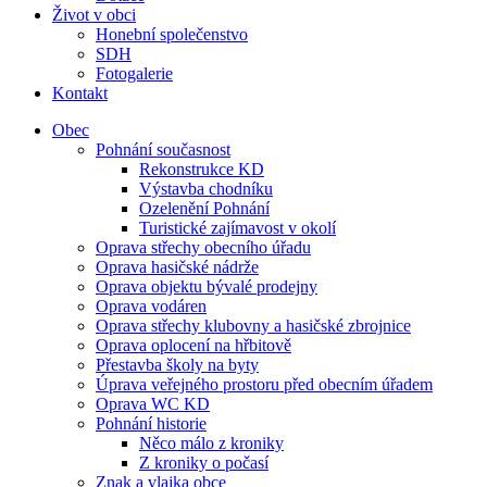
Život v obci
Honební společenstvo
SDH
Fotogalerie
Kontakt
Obec
Pohnání současnost
Rekonstrukce KD
Výstavba chodníku
Ozelenění Pohnání
Turistické zajímavost v okolí
Oprava střechy obecního úřadu
Oprava hasičské nádrže
Oprava objektu bývalé prodejny
Oprava vodáren
Oprava střechy klubovny a hasičské zbrojnice
Oprava oplocení na hřbitově
Přestavba školy na byty
Úprava veřejného prostoru před obecním úřadem
Oprava WC KD
Pohnání historie
Něco málo z kroniky
Z kroniky o počasí
Znak a vlajka obce