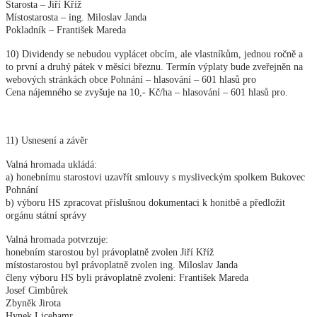
Starosta – Jiří Kříž
Místostarosta – ing. Miloslav Janda
Pokladník – František Mareda
10) Dividendy se nebudou vyplácet obcím, ale vlastníkům, jednou ročně a
to první a druhý pátek v měsíci březnu. Termín výplaty bude zveřejněn na
webových stránkách obce Pohnání – hlasování – 601 hlasů pro
Cena nájemného se zvyšuje na 10,- Kč/ha – hlasování – 601 hlasů pro.
11) Usnesení a závěr
Valná hromada ukládá:
a) honebnímu starostovi uzavřít smlouvy s mysliveckým spolkem Bukovec
Pohnání
b) výboru HS zpracovat příslušnou dokumentaci k honitbě a předložit
orgánu státní správy
Valná hromada potvrzuje:
honebním starostou byl právoplatně zvolen Jiří Kříž
místostarostou byl právoplatně zvolen ing. Miloslav Janda
členy výboru HS byli právoplatně zvoleni: František Mareda
Josef Cimbůrek
Zbyněk Jirota
Hynek Licehamr