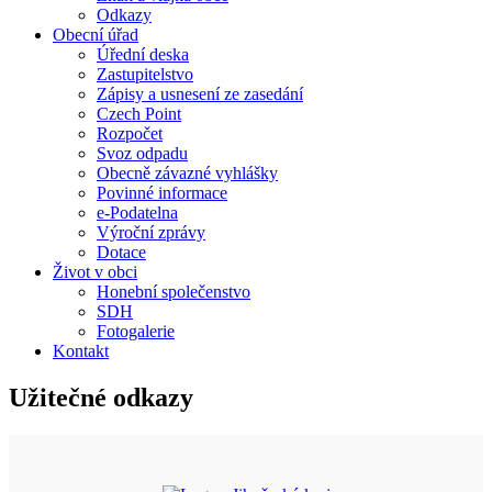
Odkazy
Obecní úřad
Úřední deska
Zastupitelstvo
Zápisy a usnesení ze zasedání
Czech Point
Rozpočet
Svoz odpadu
Obecně závazné vyhlášky
Povinné informace
e-Podatelna
Výroční zprávy
Dotace
Život v obci
Honební společenstvo
SDH
Fotogalerie
Kontakt
Užitečné odkazy