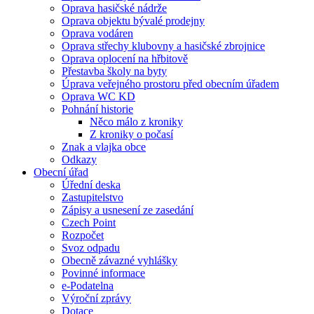
Oprava hasičské nádrže
Oprava objektu bývalé prodejny
Oprava vodáren
Oprava střechy klubovny a hasičské zbrojnice
Oprava oplocení na hřbitově
Přestavba školy na byty
Úprava veřejného prostoru před obecním úřadem
Oprava WC KD
Pohnání historie
Něco málo z kroniky
Z kroniky o počasí
Znak a vlajka obce
Odkazy
Obecní úřad
Úřední deska
Zastupitelstvo
Zápisy a usnesení ze zasedání
Czech Point
Rozpočet
Svoz odpadu
Obecně závazné vyhlášky
Povinné informace
e-Podatelna
Výroční zprávy
Dotace