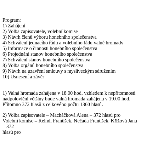
Program:
1) Zahájení
2) Volba zapisovatele, volební komise
3) Návrh členů výboru honebního společenstva
4) Schválení jednacího řádu a volebního řádu valné hromady
5) Informace o činnosti honebního společenstva
6) Projednání stanov honebního společenstva
7) Schválení stanov honebního společenstva
8) Volba orgánů honebního společenstva
9) Návrh na uzavření smlouvy s mysliveckým sdružením
10) Usnesení a závěr
1) Valná hromada zahájena v 18.00 hod, vzhledem k nepřítomnosti
nadpoloviční většiny bude valná hromada zahájena v 19.00 hod.
Přítomno 372 hlasů z celkového počtu 1360 hlasů.
2) Volba zapisovatele – Macháčková Alena – 372 hlasů pro
Volební komise – Reindl František, Nečada František, Křížová Jana
– 372
hlasů pro