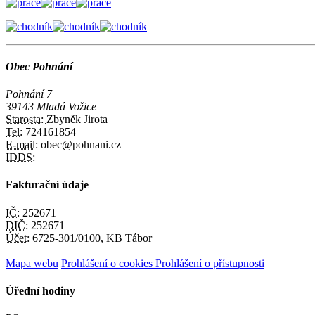
Obec Pohnání
Pohnání 7
39143 Mladá Vožice
Starosta:
Zbyněk Jirota
Tel:
724161854
E-mail:
obec@pohnani.cz
IDDS:
Fakturační údaje
IČ:
252671
DIČ:
252671
Účet:
6725-301/0100, KB Tábor
Mapa webu
Prohlášení o cookies
Prohlášení o přístupnosti
Úřední hodiny