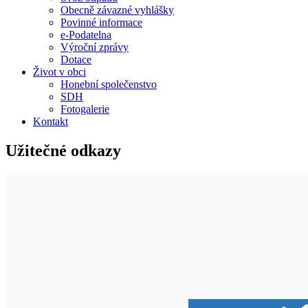
Obecně závazné vyhlášky
Povinné informace
e-Podatelna
Výroční zprávy
Dotace
Život v obci
Honební společenstvo
SDH
Fotogalerie
Kontakt
Užitečné odkazy