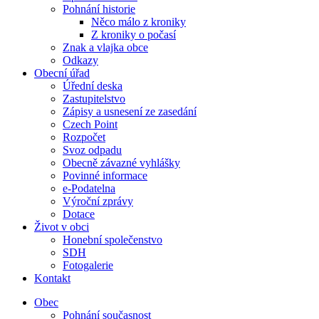
Pohnání historie
Něco málo z kroniky
Z kroniky o počasí
Znak a vlajka obce
Odkazy
Obecní úřad
Úřední deska
Zastupitelstvo
Zápisy a usnesení ze zasedání
Czech Point
Rozpočet
Svoz odpadu
Obecně závazné vyhlášky
Povinné informace
e-Podatelna
Výroční zprávy
Dotace
Život v obci
Honební společenstvo
SDH
Fotogalerie
Kontakt
Obec
Pohnání současnost