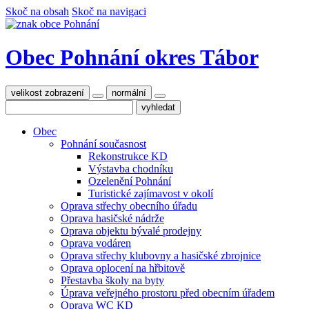
Skoč na obsah
Skoč na navigaci
Obec Pohnání
okres Tábor
velikost zobrazení
normální
Obec
Pohnání současnost
Rekonstrukce KD
Výstavba chodníku
Ozelenění Pohnání
Turistické zajímavost v okolí
Oprava střechy obecního úřadu
Oprava hasičské nádrže
Oprava objektu bývalé prodejny
Oprava vodáren
Oprava střechy klubovny a hasičské zbrojnice
Oprava oplocení na hřbitově
Přestavba školy na byty
Úprava veřejného prostoru před obecním úřadem
Oprava WC KD