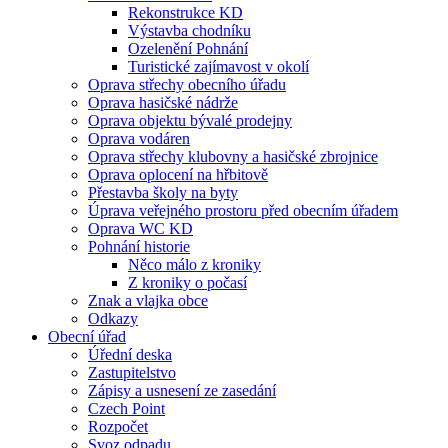
Rekonstrukce KD
Výstavba chodníku
Ozelenění Pohnání
Turistické zajímavost v okolí
Oprava střechy obecního úřadu
Oprava hasičské nádrže
Oprava objektu bývalé prodejny
Oprava vodáren
Oprava střechy klubovny a hasičské zbrojnice
Oprava oplocení na hřbitově
Přestavba školy na byty
Úprava veřejného prostoru před obecním úřadem
Oprava WC KD
Pohnání historie
Něco málo z kroniky
Z kroniky o počasí
Znak a vlajka obce
Odkazy
Obecní úřad
Úřední deska
Zastupitelstvo
Zápisy a usnesení ze zasedání
Czech Point
Rozpočet
Svoz odpadu