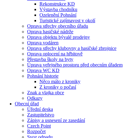
Rekonstrukce KD
Výstavba chodníku
Ozelenění Pohnání
Turistické zajímavost v okolí
Oprava střechy obecního úřadu
Oprava hasičské nádrže
Oprava objektu bývalé prodejny
Oprava vodáren
Oprava střechy klubovny a hasičské zbrojnice
Oprava oplocení na hřbitově
Přestavba školy na byty
Úprava veřejného prostoru před obecním úřadem
Oprava WC KD
Pohnání historie
Něco málo z kroniky
Z kroniky o počasí
Znak a vlajka obce
Odkazy
Obecní úřad
Úřední deska
Zastupitelstvo
Zápisy a usnesení ze zasedání
Czech Point
Rozpočet
Svoz odpadu