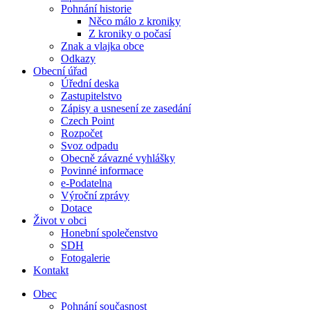
Pohnání historie
Něco málo z kroniky
Z kroniky o počasí
Znak a vlajka obce
Odkazy
Obecní úřad
Úřední deska
Zastupitelstvo
Zápisy a usnesení ze zasedání
Czech Point
Rozpočet
Svoz odpadu
Obecně závazné vyhlášky
Povinné informace
e-Podatelna
Výroční zprávy
Dotace
Život v obci
Honební společenstvo
SDH
Fotogalerie
Kontakt
Obec
Pohnání současnost