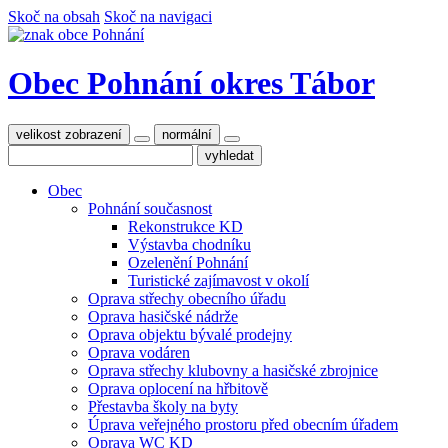
Skoč na obsah
Skoč na navigaci
Obec Pohnání
okres Tábor
velikost zobrazení
normální
Obec
Pohnání současnost
Rekonstrukce KD
Výstavba chodníku
Ozelenění Pohnání
Turistické zajímavost v okolí
Oprava střechy obecního úřadu
Oprava hasičské nádrže
Oprava objektu bývalé prodejny
Oprava vodáren
Oprava střechy klubovny a hasičské zbrojnice
Oprava oplocení na hřbitově
Přestavba školy na byty
Úprava veřejného prostoru před obecním úřadem
Oprava WC KD