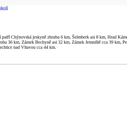
okolí
ohnání patří Chýnovská jeskyně zhruba 6 km, Šelmberk asi 8 km, Hrad K
uba 36 km, Zámek Bechyně asi 32 km, Zámek Jemniště cca 39 km, Pe
echtice nad Vltavou cca 44 km.