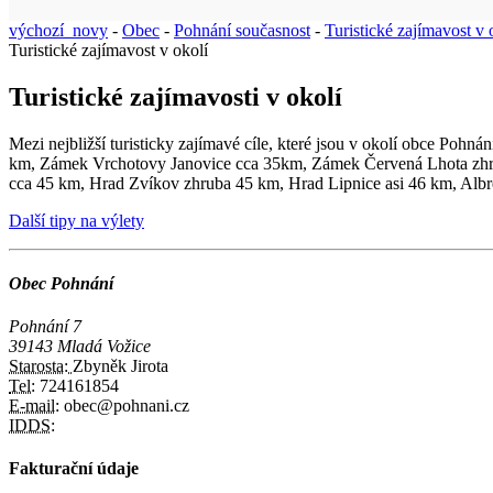
výchozí_novy
-
Obec
-
Pohnání současnost
-
Turistické zajímavost v 
Turistické zajímavost v okolí
Turistické zajímavosti v okolí
Mezi nejbližší turisticky zajímavé cíle, které jsou v okolí obce P
km, Zámek Vrchotovy Janovice cca 35km, Zámek Červená Lhota zhr
cca 45 km, Hrad Zvíkov zhruba 45 km, Hrad Lipnice asi 46 km, Albr
Další tipy na výlety
Obec Pohnání
Pohnání 7
39143 Mladá Vožice
Starosta:
Zbyněk Jirota
Tel:
724161854
E-mail:
obec@pohnani.cz
IDDS:
Fakturační údaje