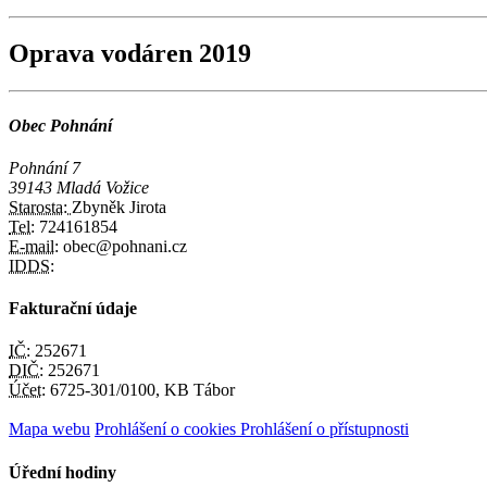
Oprava vodáren 2019
Obec Pohnání
Pohnání 7
39143 Mladá Vožice
Starosta:
Zbyněk Jirota
Tel:
724161854
E-mail:
obec@pohnani.cz
IDDS:
Fakturační údaje
IČ:
252671
DIČ:
252671
Účet:
6725-301/0100, KB Tábor
Mapa webu
Prohlášení o cookies
Prohlášení o přístupnosti
Úřední hodiny