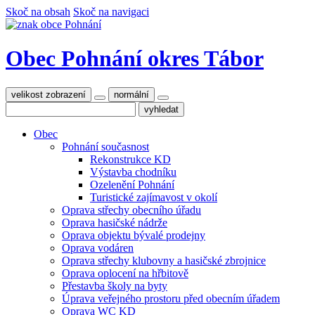
Skoč na obsah
Skoč na navigaci
Obec Pohnání
okres Tábor
velikost zobrazení
normální
Obec
Pohnání současnost
Rekonstrukce KD
Výstavba chodníku
Ozelenění Pohnání
Turistické zajímavost v okolí
Oprava střechy obecního úřadu
Oprava hasičské nádrže
Oprava objektu bývalé prodejny
Oprava vodáren
Oprava střechy klubovny a hasičské zbrojnice
Oprava oplocení na hřbitově
Přestavba školy na byty
Úprava veřejného prostoru před obecním úřadem
Oprava WC KD