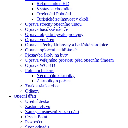
Rekonstrukce KD
Výstavba chodníku
Ozelenění Pohnání
Turistické zajímavost v okolí
Oprava střechy obecního úřadu
Oprava hasičské nádrže
Oprava objektu bývalé prodejny
Oprava vodáren
Oprava střechy klubovny a hasičské zbrojnice
Oprava oplocení na hřbitově
Přestavba školy na byty
Úprava veřejného prostoru před obecním úřadem
Oprava WC KD
Pohnání historie
Něco málo z kroniky
Z kroniky o počasí
Znak a vlajka obce
Odkazy
Obecní úřad
Úřední deska
Zastupitelstvo
Zápisy a usnesení ze zasedání
Czech Point
Rozpočet
Svoz odpadu