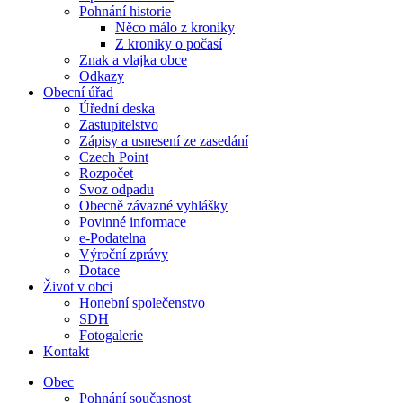
Pohnání historie
Něco málo z kroniky
Z kroniky o počasí
Znak a vlajka obce
Odkazy
Obecní úřad
Úřední deska
Zastupitelstvo
Zápisy a usnesení ze zasedání
Czech Point
Rozpočet
Svoz odpadu
Obecně závazné vyhlášky
Povinné informace
e-Podatelna
Výroční zprávy
Dotace
Život v obci
Honební společenstvo
SDH
Fotogalerie
Kontakt
Obec
Pohnání současnost