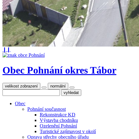
❙❙
Obec Pohnání
okres Tábor
velikost zobrazení
normální
Obec
Pohnání současnost
Rekonstrukce KD
Výstavba chodníku
Ozelenění Pohnání
Turistické zajímavost v okolí
Oprava střechy obecního úřadu