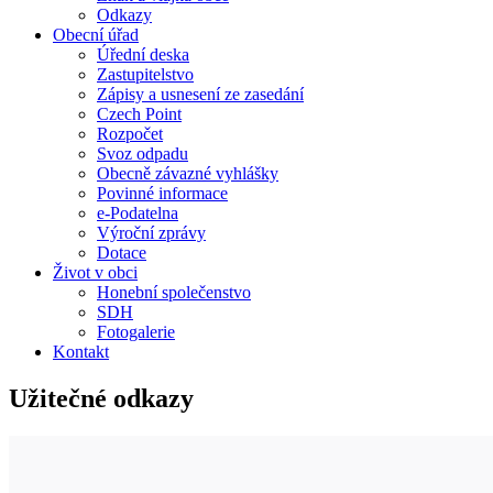
Odkazy
Obecní úřad
Úřední deska
Zastupitelstvo
Zápisy a usnesení ze zasedání
Czech Point
Rozpočet
Svoz odpadu
Obecně závazné vyhlášky
Povinné informace
e-Podatelna
Výroční zprávy
Dotace
Život v obci
Honební společenstvo
SDH
Fotogalerie
Kontakt
Užitečné odkazy