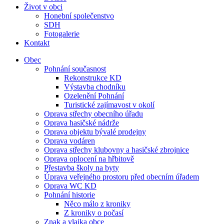
Život v obci
Honební společenstvo
SDH
Fotogalerie
Kontakt
Obec
Pohnání současnost
Rekonstrukce KD
Výstavba chodníku
Ozelenění Pohnání
Turistické zajímavost v okolí
Oprava střechy obecního úřadu
Oprava hasičské nádrže
Oprava objektu bývalé prodejny
Oprava vodáren
Oprava střechy klubovny a hasičské zbrojnice
Oprava oplocení na hřbitově
Přestavba školy na byty
Úprava veřejného prostoru před obecním úřadem
Oprava WC KD
Pohnání historie
Něco málo z kroniky
Z kroniky o počasí
Znak a vlajka obce