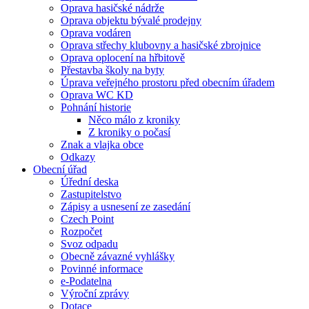
Oprava hasičské nádrže
Oprava objektu bývalé prodejny
Oprava vodáren
Oprava střechy klubovny a hasičské zbrojnice
Oprava oplocení na hřbitově
Přestavba školy na byty
Úprava veřejného prostoru před obecním úřadem
Oprava WC KD
Pohnání historie
Něco málo z kroniky
Z kroniky o počasí
Znak a vlajka obce
Odkazy
Obecní úřad
Úřední deska
Zastupitelstvo
Zápisy a usnesení ze zasedání
Czech Point
Rozpočet
Svoz odpadu
Obecně závazné vyhlášky
Povinné informace
e-Podatelna
Výroční zprávy
Dotace