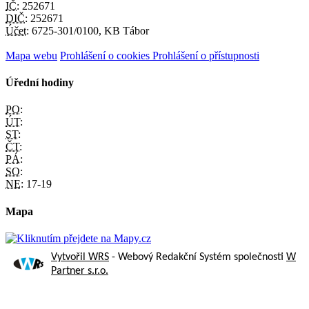
IČ:
252671
DIČ:
252671
Účet:
6725-301/0100, KB Tábor
Mapa webu
Prohlášení o cookies
Prohlášení o přístupnosti
Úřední hodiny
PO:
ÚT:
ST:
ČT:
PÁ:
SO:
NE:
17-19
Mapa
Vytvořil WRS
- Webový Redakční Systém společnosti
W
Partner s.r.o.