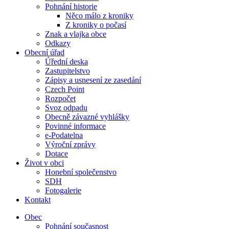
Pohnání historie
Něco málo z kroniky
Z kroniky o počasí
Znak a vlajka obce
Odkazy
Obecní úřad
Úřední deska
Zastupitelstvo
Zápisy a usnesení ze zasedání
Czech Point
Rozpočet
Svoz odpadu
Obecně závazné vyhlášky
Povinné informace
e-Podatelna
Výroční zprávy
Dotace
Život v obci
Honební společenstvo
SDH
Fotogalerie
Kontakt
Obec
Pohnání současnost