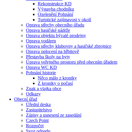
Rekonstrukce KD
Výstavba chodníku
Ozelenění Pohnání
Turistické zajímavost v okolí
Oprava střechy obecního úřadu
Oprava hasičské nádrže
Oprava objektu bývalé prodejny
Oprava vodáren
Oprava střechy klubovny a hasičské zbrojnice
Oprava oplocení na hřbitově
Přestavba školy na byty
Úprava veřejného prostoru před obecním úřadem
Oprava WC KD
Pohnání historie
Něco málo z kroniky
Z kroniky o počasí
Znak a vlajka obce
Odkazy
Obecní úřad
Úřední deska
Zastupitelstvo
Zápisy a usnesení ze zasedání
Czech Point
Rozpočet
Svoz odpadu