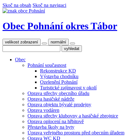
Skoč na obsah
Skoč na navigaci
Obec Pohnání
okres Tábor
velikost zobrazení
normální
Obec
Pohnání současnost
Rekonstrukce KD
Výstavba chodníku
Ozelenění Pohnání
Turistické zajímavost v okolí
Oprava střechy obecního úřadu
Oprava hasičské nádrže
Oprava objektu bývalé prodejny
Oprava vodáren
Oprava střechy klubovny a hasičské zbrojnice
Oprava oplocení na hřbitově
Přestavba školy na byty
Úprava veřejného prostoru před obecním úřadem
Oprava WC KD