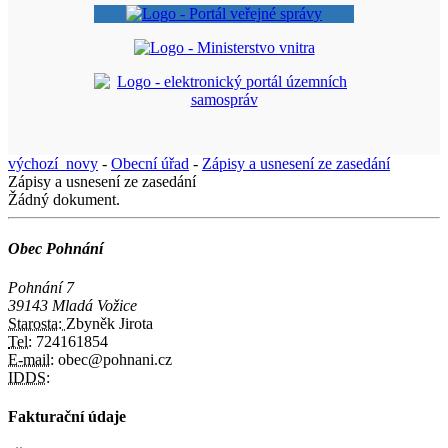
výchozí_novy
-
Obecní úřad
-
Zápisy a usnesení ze zasedání
Zápisy a usnesení ze zasedání
Žádný dokument.
Obec Pohnání
Pohnání 7
39143 Mladá Vožice
Starosta:
Zbyněk Jirota
Tel:
724161854
E-mail:
obec@pohnani.cz
IDDS:
Fakturační údaje